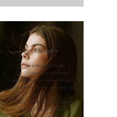
от 2500 руб/ч
- 1 час работы фотографа
- 15-25 снимков в обработке
(цветокоррекция и легкая ретушь)
- хорошие исходники в количестве
50-80 шт.
- полное сопровождение съемки:
помощь с подбором идей,