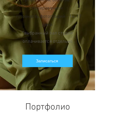
референсов, образов,
позированием
- готовность фотографий - 14-17
дней
*выбранный зал студии
оплачивается отдельно
Записаться
Портфолио
-