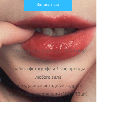
Записаться
3
Контент/ ню съемка от 5500 руб/
ч
-работа фотографа и 1 час аренды
любого зала
-все удачные исходные кадры в
легкой цветокоррекции (100-150шт)
-15 кадров в полной обработке
(авторская цветокоррекция +
ретушь)
-проработка идеи и создание