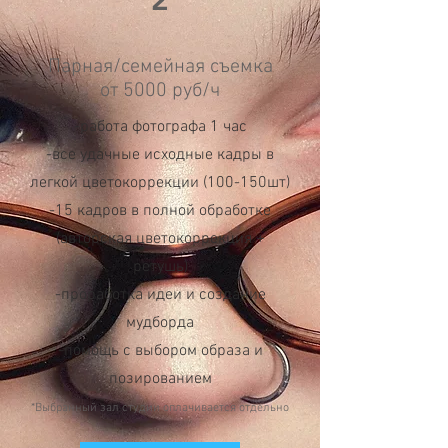
2
Парная/семейная съемка
от 5000 руб/ч
-работа фотографа 1 час
-все удачные исходные кадры в
легкой цветокоррекции (100-150шт)
-15 кадров в полной обработке
(авторская цветокоррекция +
ретушь)
-проработка идеи и создание
мудборда
-помощь с выбором образа и
позированием
*Выбранный зал студии оплачивается отдельно