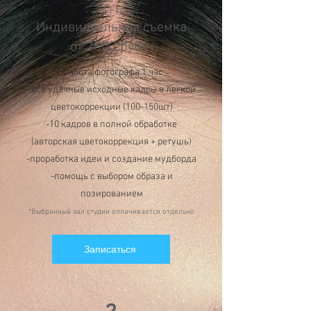
Индивидуальная съемка
от 2500 руб/ч
-работа фотографа 1 час
-все удачные исходные кадры в легкой
цветокоррекции (100-150шт)
-10 кадров в полной обработке
(авторская цветокоррекция + ретушь)
-проработка идеи и создание мудборда
-помощь с выбором образа и
позированием
*Выбранный зал студии оплачивается отдельно
Записаться